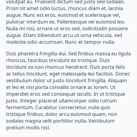
volutpat eu. Praesent dictum sed justo sed sodales.
Proin sit amet odio luctus, rhoncus diam et, lacinia
augue. Nunc est eros, euismod et scelerisque vel,
pulvinar interdum ex. Pellentesque vel euismod leo.
Nulla mi nisi, ornare ut eros sed, sollicitudin posuere
augue. Etiam bibendum arcu ut urna vehicula, sed
molestie odio accumsan. Nunc et tempor nulla.
Duis pharetra fringilla dui. Sed finibus massa eu ligula
rhoncus, faucibus tincidunt ex tristique. Duis
tincidunt ex non rhoncus hendrerit. Duis porta felis
ac tellus tincidunt, eget malesuada leo facilisis. Donec
vestibulum dolor ut justo tincidunt fringilla. Aliquam
et leo et nisi porta convallis ornare ac lorem. Ut
imperdiet eros sed consequat iaculis. In ut tristique
justo. Integer placerat ullamcorper odio rutrum
fermentum. Curabitur consectetur, nulla quis
tristique finibus, dolor arcu euismod quam, non
sodales magna velit porttitor nulla. Vestibulum
pretium mollis nisl.