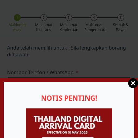
Maklumat
Maklumat
Maklumat
Maklumat
Semak &
Asas
Insurans
Kenderaan
Pengembara
Bayar
Anda telah memilih
untuk
. Sila lengkapkan borang
di bawah.
Nombor Telefon / WhatsApp
Malaysia
+60
NOTIS PENTING!
Email
Nama Panggilan