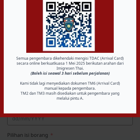
Pintu Masuk
Pintu A
Pintu B
Pilih
Pintu A
jika anda ke sempadan melalui - Wang
Semua pengembara dikehendaki mengisi TDAC (Arrival Card)
Kelian, Bukit Kayu Hitam atau Padang Besar
secara online berkuatkuasa 1 Mei 2025 berikutan arahan dari
Imigresen Thai.
(Boleh isi seawal 3 hari sebelum perjalanan)
Pilih
Pintu B
jika anda ke sempadan melalui - Pengkalan
Hulu, Durian Burung, Bukit Bunga, Rantau Panjang atau
Kami tidak lagi menyediakan dokumen TM6 (Arrival Card)
Pengkalan Kubur
manual kepada pengembara.
TM2 dan TM3 masih disediakan untuk pengembara yang
melalui pintu A.
Tarikh Perjalanan
Pilihan isi borang